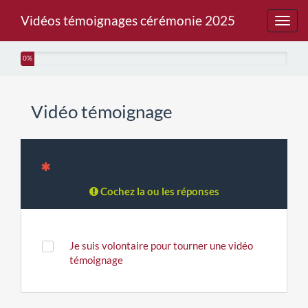
Vidéos témoignages cérémonie 2025
Toggl
navig
0%
Vidéo témoignage
Cochez la ou les réponses
Je suis volontaire pour tourner une vidéo
témoignage