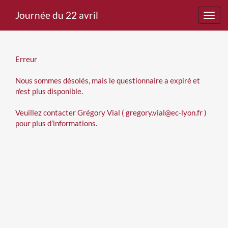
Journée du 22 avril
Toggl
navig
Erreur
Nous sommes désolés, mais le questionnaire a expiré et
n'est plus disponible.
Veuillez contacter Grégory Vial ( gregory.vial@ec-lyon.fr )
pour plus d’informations.